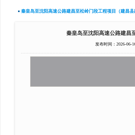
秦皇岛至沈阳高速公路建昌至松岭门段工程项目（建昌县段