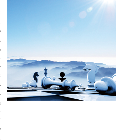
2
1
0
3
9
5
2
6
5
8
7
0
1