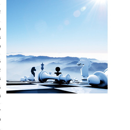
2
1
0
3
9
5
2
6
5
8
7
0
1